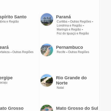
spírito Santo
Paraná
tória e Região
Curitiba
Outras Regiões
Londrina e Região
Maringá e Região
Foz do Iguaçú e Região
eará
Pernambuco
rtaleza
Outras Regiões
Recife
Outras Regiões
ergipe
Rio Grande do
Norte
acaju
Natal
ato Grosso
Mato Grosso do Sul