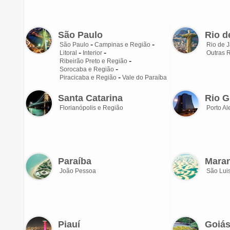
São Paulo
Rio d
São Paulo
Campinas e Região
Rio de J
Litoral
Interior
Outras 
Ribeirão Preto e Região
Sorocaba e Região
Piracicaba e Região
Vale do Paraíba
Santa Catarina
Rio G
Florianópolis e Região
Porto Al
Paraíba
Mara
João Pessoa
São Lui
Piauí
Goiá