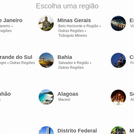
Escolha uma região
e Janeiro
Minas Gerais
E
aneiro
Belo Horizonte e Região
Vi
Regiões
Outras Regiões
Triângulo Mineiro
rande do Sul
Bahia
C
egre
Outras Regiões
Salvador e Região
Fo
Outras Regiões
nhão
Alagoas
S
s
Maceió
Ar
s
Distrito Federal
M