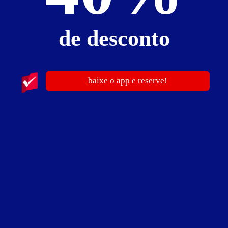
de desconto
Não Sey Motel
B. do Conj. Dirceu Arc. - Teresina
baixe o app e reserve!
Suítes entre
R$ 25,00
e
R$ 160,00
0