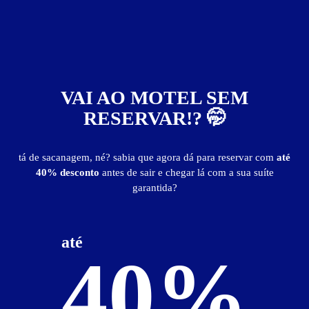
14
VAI AO MOTEL SEM
RESERVAR!? 🤭
Studio 3 Motel
Comprida - Teresina
tá de sacanagem, né? sabia que agora dá para reservar com
até
Suítes entre
R$ 30,00
e
R$ 120,00
40% desconto
antes de sair e chegar lá com a sua suíte
garantida?
até
40%
43