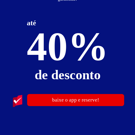
até
40%
Motel Phoenix
Barroca Funda - Indaiatuba
Suítes entre
R$ 99,50
e
R$ 495,00
de desconto
baixe o app e reserve!
315