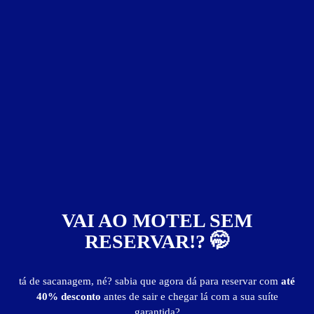
Motel Psyt's
Mansões Sto Antônio - Campinas
Suítes entre
R$ 95,00
e
R$ 749,00
Baixe o app e reserve antes de sair
VAI AO MOTEL SEM
RESERVAR!? 🤭
tá de sacanagem, né? sabia que agora dá para reservar com
até
412
40% desconto
antes de sair e chegar lá com a sua suíte
garantida?