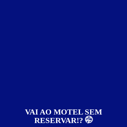
Glamour Motel
Parque Industrial - Maringá
Suítes entre
R$ 22,00
e
R$ 399,00
Baixe o app e reserve antes de sair
79
VAI AO MOTEL SEM
RESERVAR!? 🤭