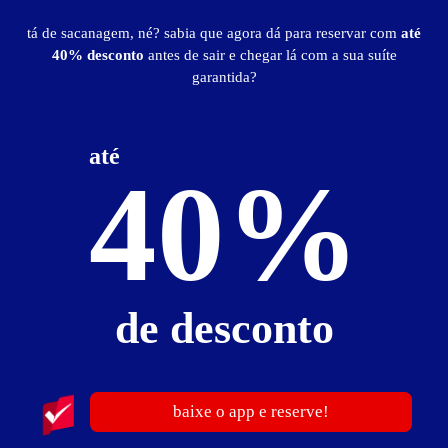
Tenda Motel
-- - Maringá
tá de sacanagem, né? sabia que agora dá para reservar com
até
Suítes entre
R$ 95,00
e
R$ 629,00
40% desconto
antes de sair e chegar lá com a sua suíte
Baixe o app e reserve antes de sair
garantida?
até
40%
96
de desconto
baixe o app e reserve!
Romanus Motel - Maringá