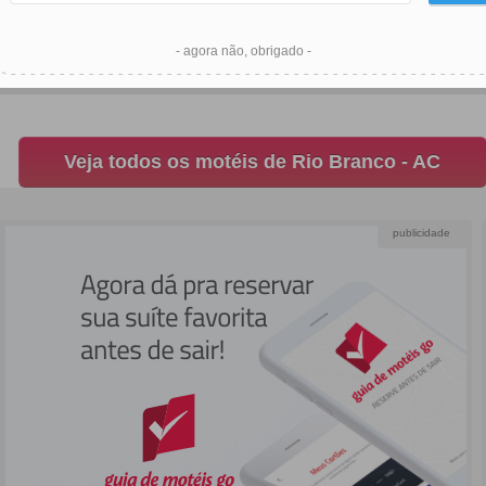
- agora não, obrigado -
Veja todos os motéis de Rio Branco - AC
publicidade