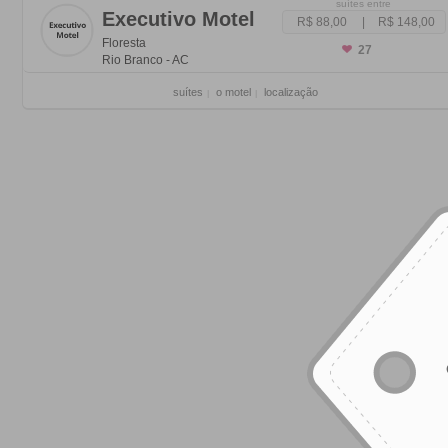
suítes entre
Executivo Motel
R$ 88,00
|
R$ 148,00
Floresta
27
Rio Branco - AC
suítes
o motel
localização