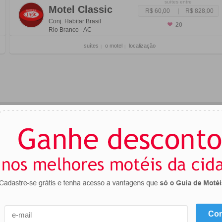
suítes entre
Motel Classic
R$ 60,00
|
R$ 828,00
Conj. Habitar Brasil
20
Rio Branco - AC
suítes
o motel
localização