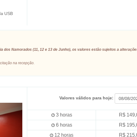
da USB
a dos Namorados (11, 12 e 13 de Junho), os valores estão sujeitos a alteraçõe
icitação na recepção.
Valores válidos para hoje:
3
horas
R$ 149,
6
horas
R$ 195,
12
horas
R$ 215,