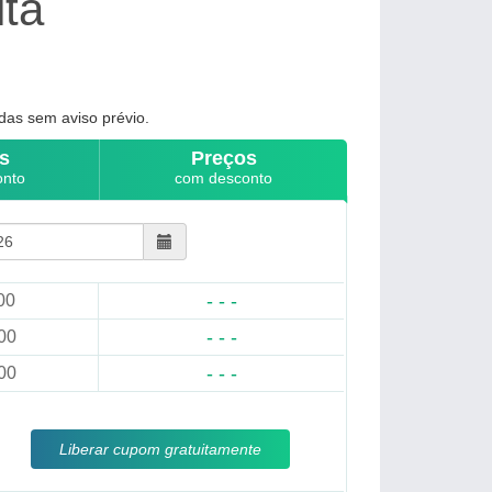
ita
das sem aviso prévio.
s
Preços
onto
com desconto
- - -
00
- - -
00
- - -
00
Liberar cupom gratuitamente