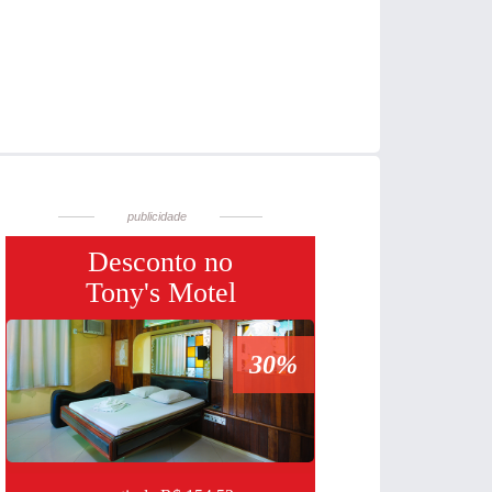
Desconto no
Tony's Motel
30%