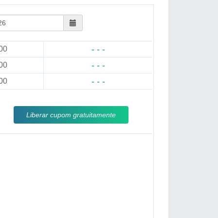
- - -
00
- - -
00
- - -
00
Liberar cupom gratuitamente