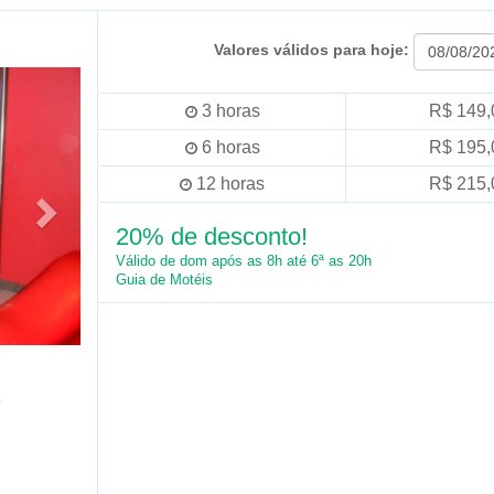
Valores válidos para hoje:
3
horas
R$ 149,
6
horas
R$ 195,
12
horas
R$ 215,
20% de desconto!
Válido de dom após as 8h até 6ª as 20h
Guia de Motéis
o