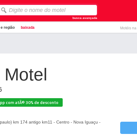
busca avançada
i e região
baixada
Motéis na
 Motel
6
App com
atÃ© 30% de desconto
paulo) km 174 antigo km11 - Centro - Nova Iguaçu -