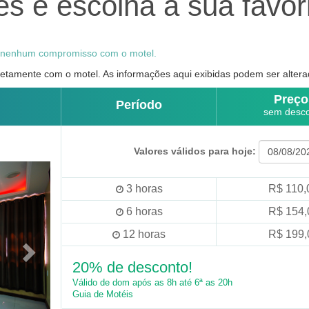
s e escolha a sua favor
o nenhum compromisso com o motel.
tamente com o motel. As informações aqui exibidas podem ser altera
Preço
Período
sem desc
Valores válidos para hoje:
3
horas
R$ 110,
6
horas
R$ 154,
12
horas
R$ 199,
20% de desconto!
Válido de dom após as 8h até 6ª as 20h
Guia de Motéis