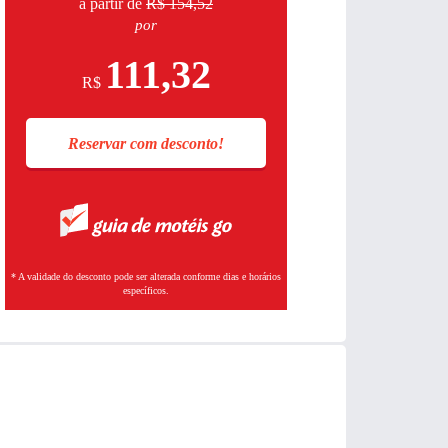
a partir de
R$ 154,52
por
111,32
R$
Reservar com desconto!
* A validade do desconto pode ser alterada conforme dias e horários
específicos.