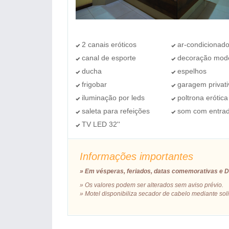
2 canais eróticos
ar-condicionad
canal de esporte
decoração mod
ducha
espelhos
frigobar
garagem privati
iluminação por leds
poltrona erótica
saleta para refeições
som com entra
TV LED 32''
Informações importantes
» Em vésperas, feriados, datas comemorativas e Di
»
Os valores podem ser alterados sem aviso prévio.
» Motel disponibiliza secador de cabelo mediante sol