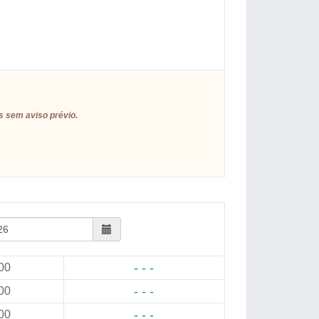
s sem aviso prévio.
- - -
00
- - -
00
- - -
00