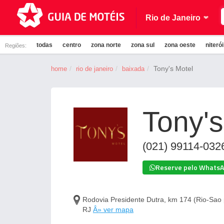
Rio de Janeiro
todas
centro
zona norte
zona sul
zona oeste
niteró
Regiões:
Tony's Motel
home
rio de janeiro
baixada
Tony's
(021) 99114-032
Reserve pelo Whats
Rodovia Presidente Dutra, km 174 (Rio-Sao 
RJ
Â» ver mapa