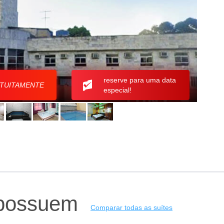
reserve para uma data
RATUITAMENTE
especial!
 possuem
Comparar todas as suítes