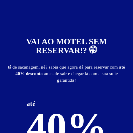
de R$ 150 a R$ 200
acima de R$ 200
Não importa
Descontos
VAI AO MOTEL SEM
RESERVAR!? 🤭
Oferece desconto
Possui Cupom Digital
tá de sacanagem, né? sabia que agora dá para reservar com
até
Não faço questão de desconto
40% desconto
antes de sair e chegar lá com a sua suíte
garantida?
Suítes com
Hidro
até
Piscina
40%
Sauna
Ofurô
Decoração Erótica