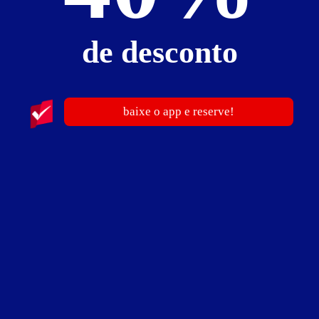
Decoração Temática
Cadeira Erótica
de desconto
Pole Dance
Wi-Fi
Suíte para Festas
baixe o app e reserve!
Suíte com Acessibilidade