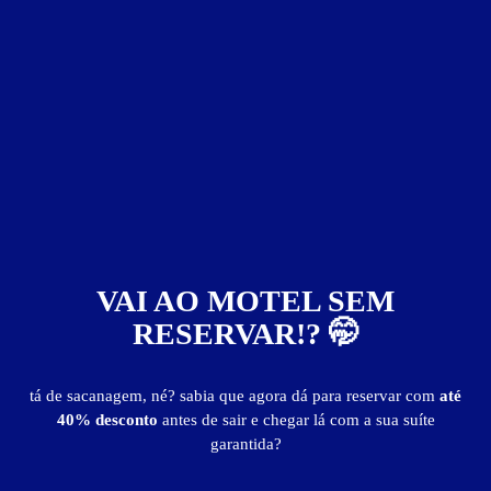
ver fotos
Suíte Norden - Itens
4 travesseiros
adega
ar-condicionado
cafeteira
cama box queen size
canal erótico
ducha dupla
espelho no teto
frigobar
garagem privativa
hidro
Netflix (mediante acesso pessoal)
sex shop
smart TV 50"
som Bluetooth
Wi-Fi
VAI AO MOTEL SEM
Suíte Norden - Preços e períodos
RESERVAR!? 🤭
Valores válidos para hoje:
tá de sacanagem, né? sabia que agora dá para reservar com
até
40% desconto
antes de sair e chegar lá com a sua suíte
Baixe o guia de motéis go
BAIXE O APP
e reserve antes de sair
garantida?
3
horas
R$ 176,00
- - -