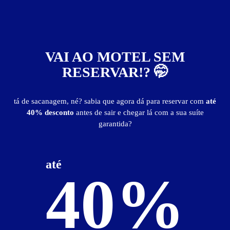
VAI AO MOTEL SEM
RESERVAR!? 🤭
tá de sacanagem, né? sabia que agora dá para reservar com
até
40% desconto
antes de sair e chegar lá com a sua suíte
garantida?
ver fotos
até
Suíte Praiana - Itens
40%
ar-condicionado split
cama king size
canal de esporte
canal de filme
canal erótico
frigobar
garagem privativa
internet Wi-Fi
secador de cabelo
smart TV 43"
som com Bluetooth