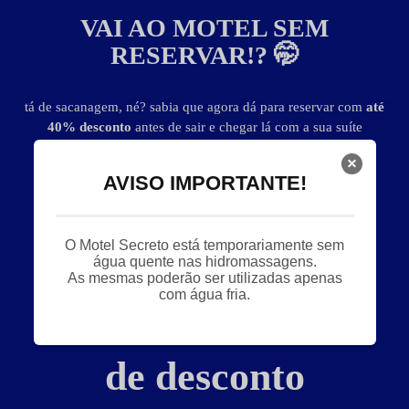
VAI AO MOTEL SEM
RESERVAR!? 🤭
ver fotos
tá de sacanagem, né? sabia que agora dá para reservar com
até
Suíte Flat - Itens
40% desconto
antes de sair e chegar lá com a sua suíte
garantida?
16 canais musicais
5 canais eróticos
ar-condicionado
bluetooth
cadeira erótica
espelho no teto
frigobar
AVISO IMPORTANTE!
garagem privativa automática
hidro fria
até
iluminação de led
internet Wi-Fi (sem fio)
pole dance
40%
saleta para refeições
secador de cabelo
smart TV 40"
O Motel Secreto está temporariamente sem
som digital
água quente nas hidromassagens.
As mesmas poderão ser utilizadas apenas
com água fria.
Suíte Flat - Preços e períodos
de desconto
Valores válidos para hoje:
Baixe o guia de motéis go