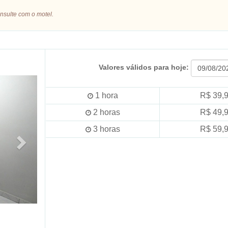
nsulte com o motel.
Valores válidos para hoje:
1
hora
R$ 39,
2
horas
R$ 49,
3
horas
R$ 59,