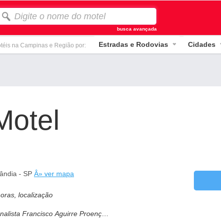
busca avançada
Estradas e Rodovias
Cidades
téis na Campinas e Região por:
Motel
lândia - SP
Â» ver mapa
oras, localização
alista Francisco Aguirre Proença,