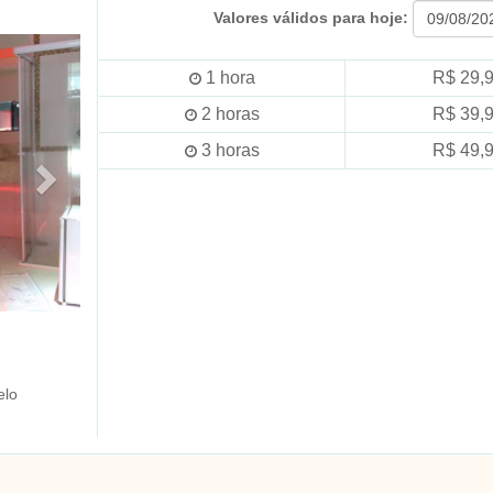
Valores válidos para hoje:
1
hora
R$ 29,
2
horas
R$ 39,
3
horas
R$ 49,
elo