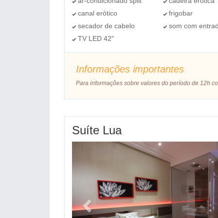
ar-condicionado split
cadeira erótica
canal erótico
frigobar
secador de cabelo
som com entra
TV LED 42"
Informações importantes
Para informações sobre valores do período de 12h co
Suíte Lua