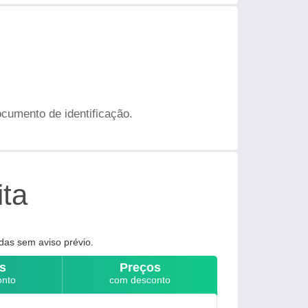
ocumento de identificação.
ita
das sem aviso prévio.
s
Preços
onto
com desconto