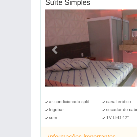
Suíte Simples
ar-condicionado split
canal erótico
frigobar
secador de cab
som
TV LED 42"
Informações importantes