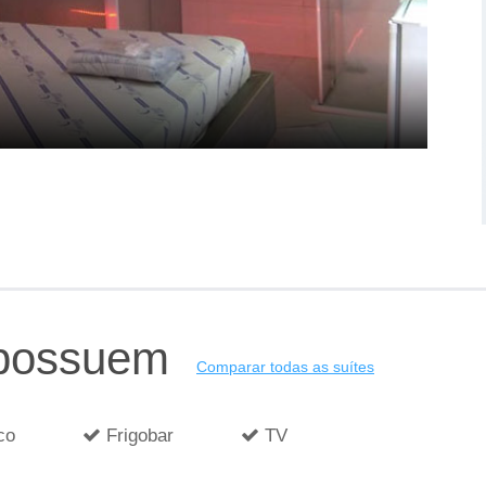
 possuem
Comparar todas as suítes
co
Frigobar
TV