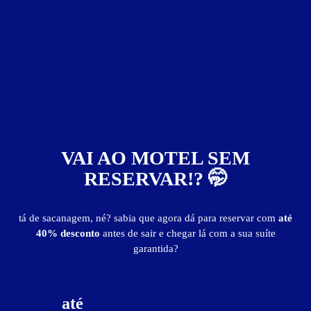
secador de cabelo
smart TV
som
Wi-Fi
Suíte Fashion - Preços e períodos
Valores válidos para hoje:
3
horas
R$ 115,00
- - -
Pernoite
VAI AO MOTEL SEM
R$ 115,00
- - -
a partir da 01:00h
RESERVAR!? 🤭
20% de desconto!
Imprimir cupom
20% de desconto sobre o valor do período
tá de sacanagem, né? sabia que agora dá para reservar com
até
Guia de Motéis
40% desconto
antes de sair e chegar lá com a sua suíte
garantida?
Suíte Egípcia
até