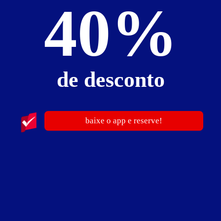
40%
de desconto
baixe o app e reserve!
ver fotos
Suíte Egípcia - Itens
ar-condicionado
canal erótico
ducha dupla
frigobar
hidro
secador de cabelo
smart TV
som
Wi-Fi