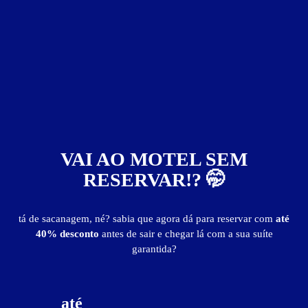
ver fotos
Suíte Hidro - Itens
VAI AO MOTEL SEM
ar-condicionado
frigobar
garagem privativa
hidro
RESERVAR!? 🤭
internet Wi-Fi
som fm
TV
tá de sacanagem, né? sabia que agora dá para reservar com
até
Suíte Hidro - Preços e períodos
40% desconto
antes de sair e chegar lá com a sua suíte
garantida?
Valores válidos para hoje:
por
R$ 113,05
até
4
horas
de
R$ 133,00
15% de desconto