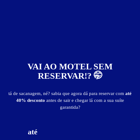
3
horas
R$ 110,00
- - -
4
horas
R$ 125,00
- - -
5
horas
R$ 140,00
- - -
6
horas
R$ 155,00
- - -
7
horas
R$ 170,00
- - -
8
horas
R$ 185,00
- - -
VAI AO MOTEL SEM
9
horas
R$ 200,00
- - -
RESERVAR!? 🤭
10
horas
R$ 215,00
- - -
11
horas
R$ 230,00
- - -
tá de sacanagem, né? sabia que agora dá para reservar com
até
12
horas
R$ 245,00
- - -
40% desconto
antes de sair e chegar lá com a sua suíte
garantida?
Reserve com até 30% de desconto
BAIXE O APP
até
Informações importantes