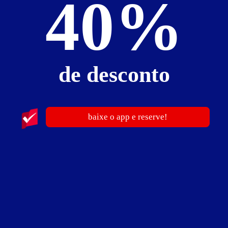
40%
​» Pernoites a partir da Meia-Noite!
» Valores sujeitos a alteração em feriados, pontos facultativos e datas
comemorativas.
» Promoção Pernoite com Café da Manhã!
Pague 9h e permaneça 12h.
Válido todos os dias, em todas as suítes.
de desconto
Promoção é válida somente solicitando presencialmente no
estabelecimento.
» Promoção Tarifa Flex
Válido de segunda a quinta com entrada após a meia-noite até o meio-dia
do dia seguinte.
baixe o app e reserve!
Hóspede extra: adicional de 50% do valor da locação por casal.
»
Não é permitido a entrada individual.
» Valores sujeitos a alteração em feriados, pontos facultativos e datas
comemorativas.
Suíte Yolo Swing - Não Fumantes