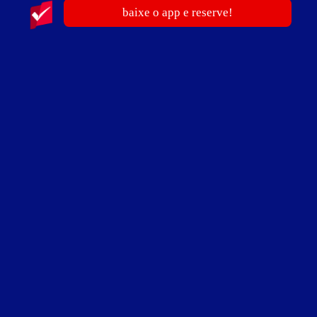
baixe o app e reserve!
ver fotos
Suíte Tango Master - Itens
ar-condicionado
canal erótico
CD player
ducha
frigobar
garagem privativa
hidro
iluminação especial
pole dance
som AM/FM
TV 42"
TV a cabo
WI-FI
Suíte Tango Master - Preços e períodos