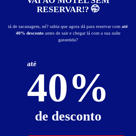
VAI AO MOTEL SEM
RESERVAR!? 🤭
Suíte Tango Luxo - Preços e períodos
tá de sacanagem, né? sabia que agora dá para reservar com
até
40% desconto
antes de sair e chegar lá com a sua suíte
Valores válidos para hoje:
garantida?
2
horas
R$ 40,00
- - -
8
horas
R$ 80,00
- - -
até
40%
Informações importantes
» Hora Adicional:
R$ 10,00
Suíte Tango Master
de desconto