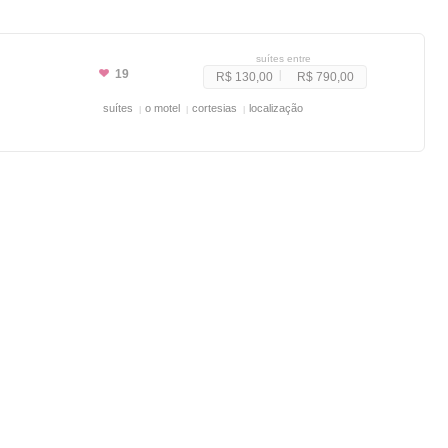
suítes entre
19
R$ 130,00
R$ 790,00
suítes
o motel
cortesias
localização