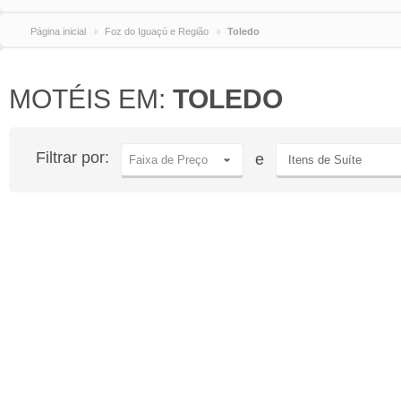
Página inicial
Foz do Iguaçú e Região
Toledo
MOTÉIS EM:
TOLEDO
Filtrar por:
e
Faixa de Preço