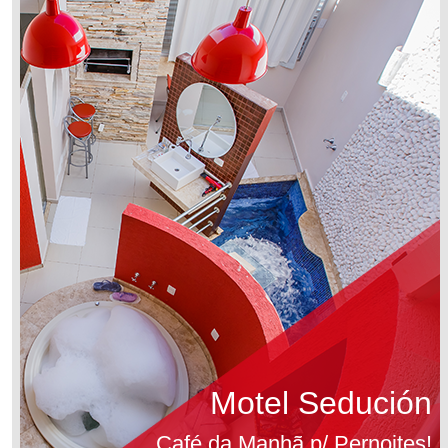
Motel Sedución
Café da Manhã p/ Pernoites!