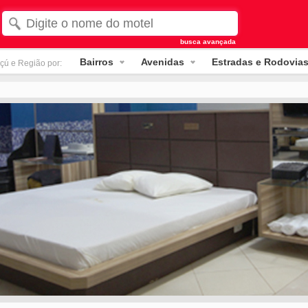
busca avançada
Bairros
Avenidas
Estradas e Rodovia
çú e Região por: