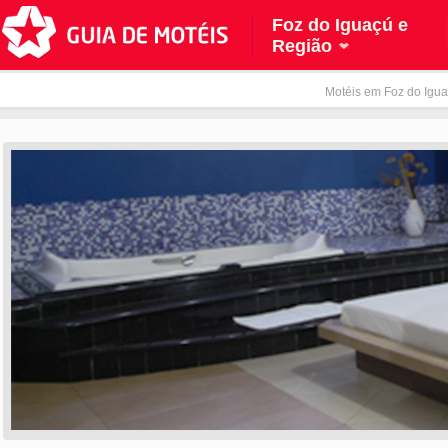
Foz do Iguaçú e
Região
Motéis em Foz do Igua