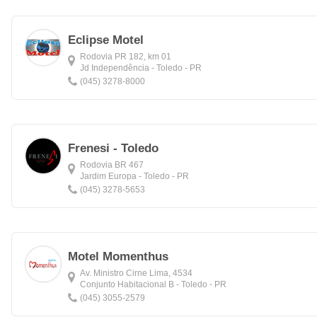
Eclipse Motel
Rodovia PR 182, km 01
Jd Independência - Toledo - PR
(045) 3278-8000
Frenesi - Toledo
Rodovia BR 467
Jardim Europa - Toledo - PR
(045) 3278-5653
Motel Momenthus
Av. Ministro Cirne Lima, 4534
Conjunto Habitacional B - Toledo - PR
(045) 3055-2579