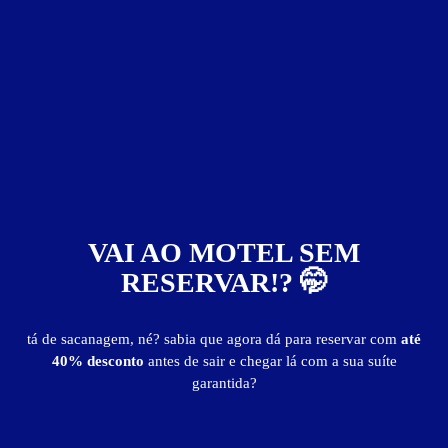
DVD player
frigobar
garagem privativa
hidro
home theater
internet Wi-Fi (sem fio)
jardim
notebook
som
TV LED
Apto Super Luxo - Preços e períodos
Valores válidos para hoje:
3
horas
R$ 89,90
- - -
VAI AO MOTEL SEM
4
horas
R$ 154,90
- - -
RESERVAR!? 🤭
Pernoite
R$ 157,00
- - -
a partir das 20:00h
tá de sacanagem, né? sabia que agora dá para reservar com
até
40% desconto
antes de sair e chegar lá com a sua suíte
Informações importantes
garantida?
» 
Hora Adicional
- R$ 25,00
» Diária (com café da manhã + 1 refeição)
- R$ 294,90