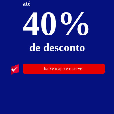
» Diária (com café da manhã)
- R$ 229,90
até
40%
» Decoração Especial!
Reserve uma suíte com decoração especial para tornar seus momentos
ainda mais inesquecíveis.
Solicite sua Reserva via e-mail reservastoulouse@gmail.com ou WhatsApp
(084) 99936.3050
Suíte Luxo
de desconto
baixe o app e reserve!