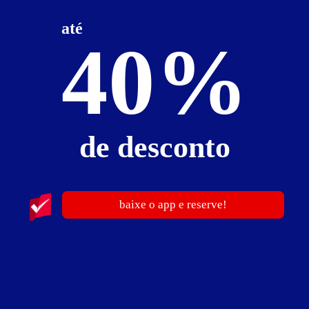
até
Suíte Master
40%
Suíte Master - Itens
ar-condicionado
cadeira erótica
ducha
espelhos
frigobar
garagem privativa
hidro
pole dance
saleta para refeições
TV
de desconto
Suíte Master - Preços e períodos
Valores válidos para hoje:
baixe o app e reserve!
3
horas
R$ 59,90
- - -
Pernoite
R$ 120,00
- - -
a partir das 18:00h