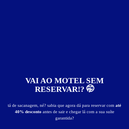
* Recomendamos confirmar preços e períodos diretamente com o motel. As informações
aqui exibidas podem ser alteradas sem aviso prévio.
Suíte Luxo
Suíte Luxo - Itens
ar-condicionado
ducha
espelhos
frigobar
garagem privativa
saleta para refeições
TV
Suíte Luxo - Preços e períodos
VAI AO MOTEL SEM
RESERVAR!? 🤭
Valores válidos para hoje:
2
horas
R$ 39,99
- - -
tá de sacanagem, né? sabia que agora dá para reservar com
até
40% desconto
antes de sair e chegar lá com a sua suíte
Pernoite
R$ 100,00
- - -
garantida?
a partir das 18:00h