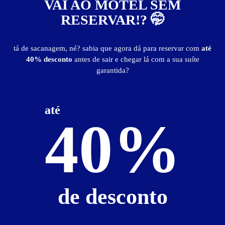
VAI AO MOTEL SEM
6
horas
R$ 120,00
- - -
RESERVAR!? 🤭
12
horas
R$ 140,00
- - -
tá de sacanagem, né? sabia que agora dá para reservar com
até
40% desconto
antes de sair e chegar lá com a sua suíte
Suíte Safari
garantida?
até
40%
de desconto
ver fotos