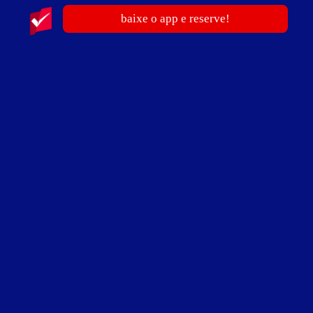
baixe o app e reserve!
Suíte Safari - Itens
2 canais de vídeo
CD player
frigobar
garagem privativa
hidro
internet Wi-Fi (sem fio)
secador de cabelo
som
teto solar removível
TV 29"
Suíte Safari - Preços e períodos
Valores válidos para hoje:
3
horas
R$ 110,00
- - -
6
horas
R$ 120,00
- - -
12
horas
R$ 140,00
- - -
Suíte Masoquista