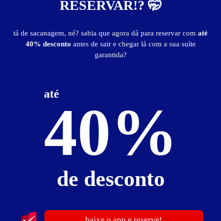
RESERVAR!? 🤭
Informações importantes
» Suíte em reforma.
tá de sacanagem, né? sabia que agora dá para reservar com
até
» Hora Adicional - R$ 15,00.
40% desconto
antes de sair e chegar lá com a sua suíte
garantida?
Suíte Confort
Suíte Confort - Itens
até
40%
ar-condicionado
canal erótico
frigobar
garagem coletiva
saleta para refeições
TV LCD 22"
Suíte Confort - Preços e períodos
de desconto
Valores válidos para hoje:
1
hora
R$ 29,90
- - -
Pernoite
R$ 40,00
- - -
baixe o app e reserve!