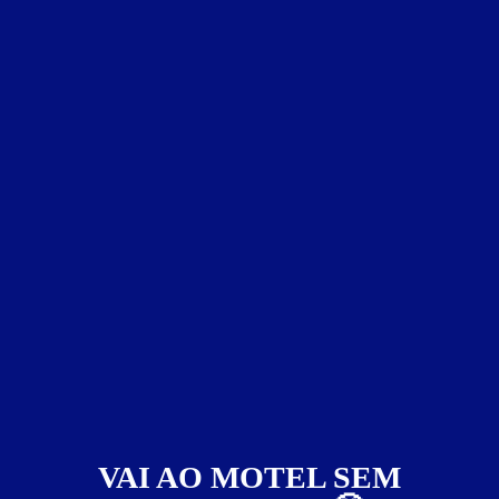
aqui exibidas podem ser alteradas sem aviso prévio.
Suíte Standard
Suíte Standard - Itens
canal erótico
garagem coletiva
saleta para refeições
TV
ventilador de teto
Suíte Standard - Preços e períodos
Valores válidos para hoje:
2
horas
R$ 25,00
- - -
Pernoite
R$ 30,00
- - -
a partir das 22:00h
VAI AO MOTEL SEM