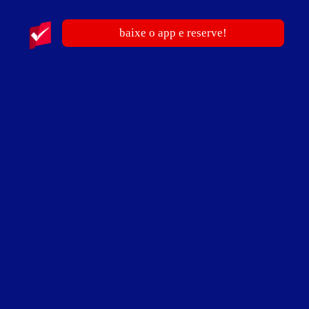
baixe o app e reserve!
ver fotos
Suíte Hidro - Itens
2 canais eróticos
ar-condicionado
canal de shows musicais
ducha
espelhos
frigobar
garagem privativa
hidro
internet Wi-Fi (sem fio)
poltrona erótica
saleta para refeições
smart TV
Suíte Hidro - Preços e períodos