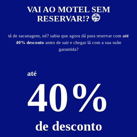
VAI AO MOTEL SEM
RESERVAR!? 🤭
Especial Aniversariante!
Válido no mês do seu aniversário
Liberar cupom
Guia de Motéis
tá de sacanagem, né? sabia que agora dá para reservar com
até
40% desconto
antes de sair e chegar lá com a sua suíte
Informações importantes
garantida?
» Pessoa adicional - R$ 45,00
» Hora Excedente - R$ 40,00
Diária com Café da Manhã:
até
todos os dias - R$ 310,00
40%
Diária com Café da Manhã - Carnaval:
(13/02 à 17/02)
- R$ 400,00
Suíte Hidro
de desconto