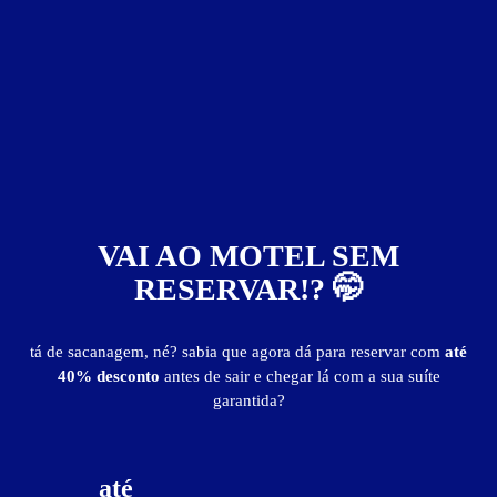
* Recomendamos confirmar preços e períodos diretamente com o motel. As informações
aqui exibidas podem ser alteradas sem aviso prévio.
Apto. Simples
Apto. Simples - Itens
ar-condicionado
canal erótico
chuveiro quente
frigobar
internet Wi-Fi
som
TV 24"
TV a cabo
ventilador
VAI AO MOTEL SEM
RESERVAR!? 🤭
Apto. Simples - Preços e períodos
tá de sacanagem, né? sabia que agora dá para reservar com
até
Preços não divulgados!
40% desconto
antes de sair e chegar lá com a sua suíte
Para informações sobre preços, períodos e pernoites entre em
garantida?
contato diretamente com o motel.
até