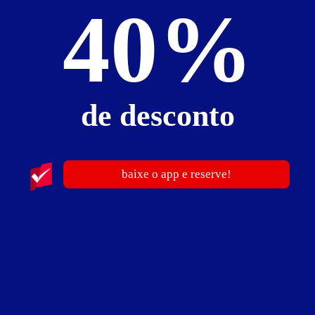
40%
Apto. Completo
Apto. Completo - Itens
ar-condicionado
canal erótico
chuveiro quente
frigobar
garagem
internet Wi-Fi
som
TV 24"
TV a cabo
de desconto
Apto. Completo - Preços e períodos
baixe o app e reserve!
Preços não divulgados!
Para informações sobre preços, períodos e pernoites entre em
contato diretamente com o motel.
Suíte Way Love
Suíte Way Love - Itens