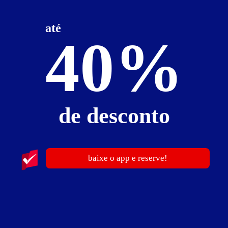
até
40%
ver fotos
de desconto
Suíte Luxo - Itens
ar-condicionado
cama king size
cine privê
frigobar
garagem privativa
hidro
secador de cabelo
TV
baixe o app e reserve!
Suíte Luxo - Preços e períodos
Valores válidos para hoje: