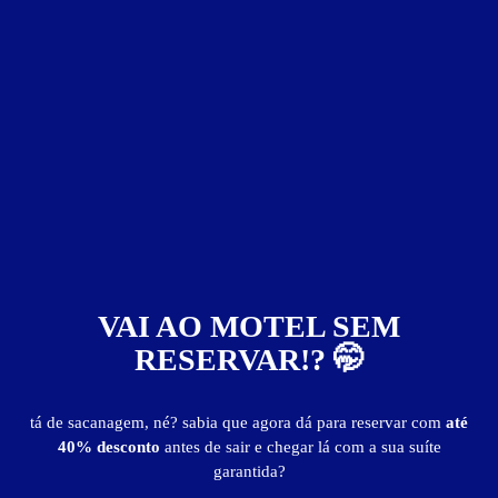
Apartamento - Preços e períodos
Valores válidos para hoje:
2
horas
R$ 52,00
- - -
Informações importantes
» Hora Adicional: R$ 17,00
» Opção de apartamento adaptado para cadeirantes.
VAI AO MOTEL SEM
Suíte Luxo
RESERVAR!? 🤭
tá de sacanagem, né? sabia que agora dá para reservar com
até
40% desconto
antes de sair e chegar lá com a sua suíte
garantida?