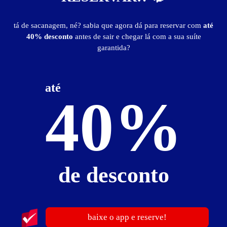
2
horas
R$ 71,00
- - -
tá de sacanagem, né? sabia que agora dá para reservar com
até
3
horas
R$ 83,00
- - -
40% desconto
antes de sair e chegar lá com a sua suíte
garantida?
4
horas
R$ 95,00
- - -
6
horas
R$ 119,00
- - -
12
horas
R$ 191,00
- - -
até
40%
Pernoite
R$ 95,00
- - -
a partir das 17:00h
Informações importantes
Diária: R$227,00
de desconto
Suíte Especial
baixe o app e reserve!