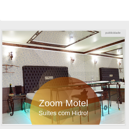
publicidade
Zoom Motel
Suítes com Hidro!