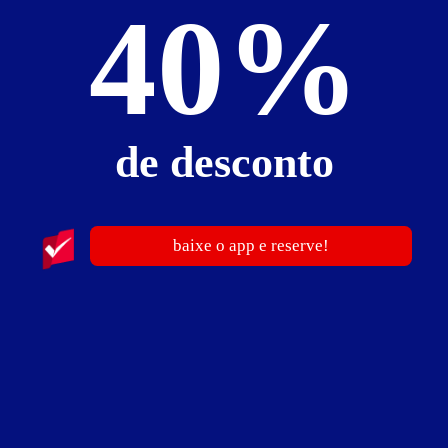
40%
Motel Gaia by Único
de desconto
Cidade Patriarca - São Paulo
Suítes entre
R$ 58,00
e
R$ 302,00
Baixe o app e reserve antes de sair
baixe o app e reserve!
publicidade