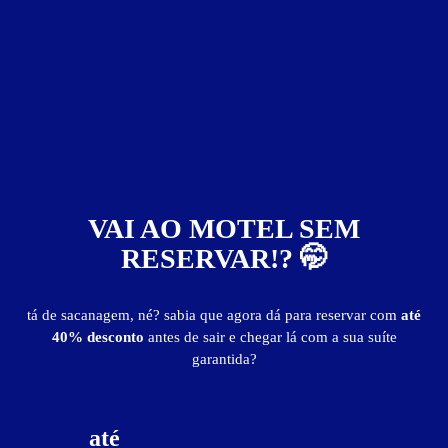
Maresias Motel
Vila Matilde - São Paulo
Suítes entre
R$ 65,00
e
R$ 289,00
VAI AO MOTEL SEM
Baixe o app e reserve antes de sair
RESERVAR!? 🤭
tá de sacanagem, né? sabia que agora dá para reservar com
até
40% desconto
antes de sair e chegar lá com a sua suíte
garantida?
4398
até