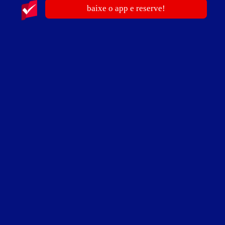
baixe o app e reserve!
The One Motel
Macedo - Guarulhos
Suítes entre
R$ 75,90
e
R$ 269,90
Baixe o app e reserve antes de sair
publicidade