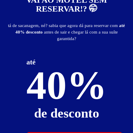
RESERVAR!? 🤭
tá de sacanagem, né? sabia que agora dá para reservar com
até
40% desconto
antes de sair e chegar lá com a sua suíte
garantida?
Point Motel
Centro - Guarulhos
até
Suítes entre
R$ 59,00
e
R$ 599,00
40%
Baixe o app e reserve antes de sair
de desconto
744