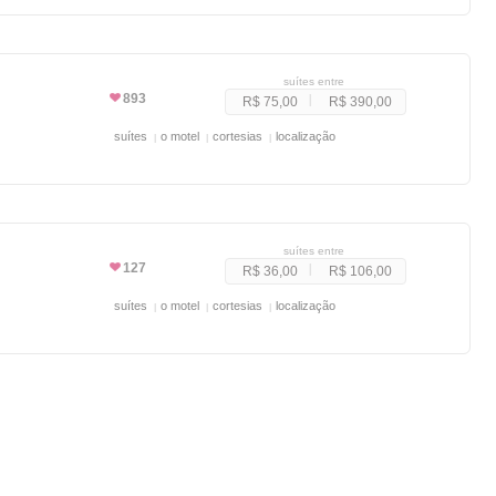
suítes entre
893
R$ 75,00
R$ 390,00
suítes
o motel
cortesias
localização
suítes entre
127
R$ 36,00
R$ 106,00
suítes
o motel
cortesias
localização