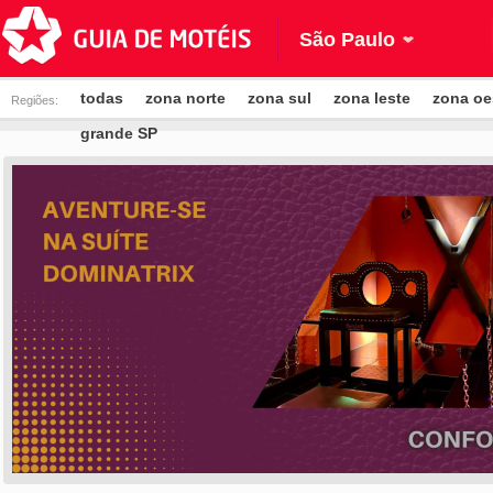
São Paulo
todas
zona norte
zona sul
zona leste
zona oe
Regiões:
grande SP