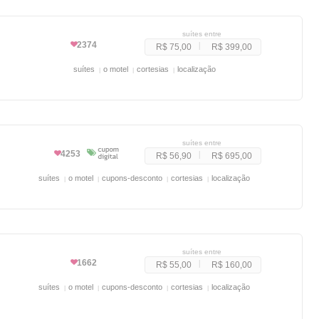
suítes entre
2374
R$ 75,00
R$ 399,00
suítes
o motel
cortesias
localização
suítes entre
4253
R$ 56,90
R$ 695,00
suítes
o motel
cupons-desconto
cortesias
localização
suítes entre
1662
R$ 55,00
R$ 160,00
suítes
o motel
cupons-desconto
cortesias
localização