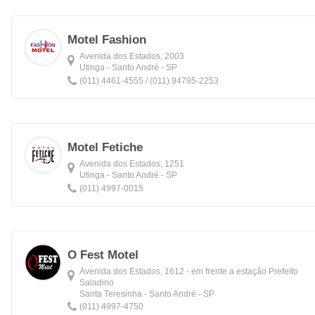
Motel Fashion
Avenida dos Estados, 2003
Utinga - Santo André - SP
(011) 4461-4555 / (011) 94795-2253
Motel Fetiche
Avenida dos Estados, 1251
Utinga - Santo André - SP
(011) 4997-0015
O Fest Motel
Avenida dos Estados, 1612 - em frente a estação Prefeito
Saladino
Santa Teresinha - Santo André - SP
(011) 4997-4750