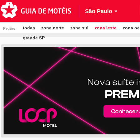
São Paulo
todas
zona norte
zona sul
zona leste
zona oe
Regiões:
grande SP