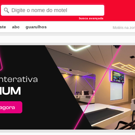
busca avançada
ste
abc
guarulhos
Motéis na zon