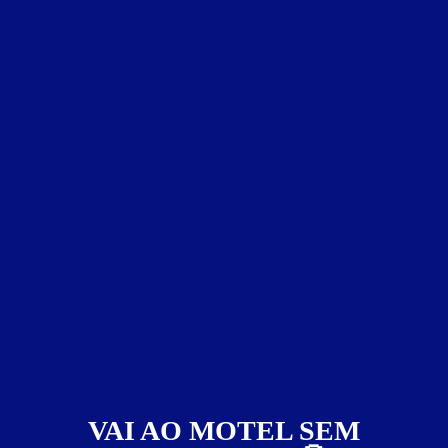
Crush Motel - São Paulo
Ipiranga - São Paulo
Suítes entre
R$ 79,00
e
R$ 399,00
Baixe o app e reserve antes de sair
4423
VAI AO MOTEL SEM