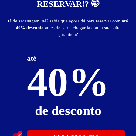
RESERVAR!? 🤭
tá de sacanagem, né? sabia que agora dá para reservar com
até
40% desconto
antes de sair e chegar lá com a sua suíte
garantida?
Duetto Motel
Ipiranga - São Paulo
Suítes entre
R$ 59,99
e
R$ 239,99
até
40%
Baixe o app e reserve antes de sair
de desconto
7666
baixe o app e reserve!