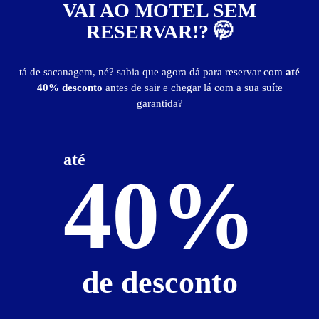
VAI AO MOTEL SEM
Suítes entre
R$ 60,00
e
R$ 142,00
RESERVAR!? 🤭
publicidade
tá de sacanagem, né? sabia que agora dá para reservar com
até
40% desconto
antes de sair e chegar lá com a sua suíte
garantida?
até
40%
de desconto