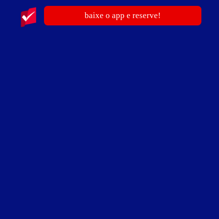
baixe o app e reserve!
705