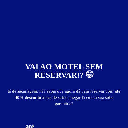
Suítes entre
R$ 65,00
e
R$ 375,00
Baixe o app e reserve antes de sair
publicidade
VAI AO MOTEL SEM
RESERVAR!? 🤭
tá de sacanagem, né? sabia que agora dá para reservar com
até
40% desconto
antes de sair e chegar lá com a sua suíte
garantida?
até