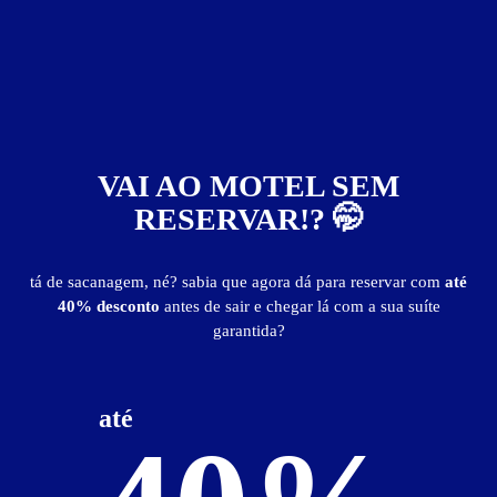
Stop Time Hotel
Manguinhos - Rio de Janeiro
Suítes entre
R$ 99,90
e
R$ 699,90
VAI AO MOTEL SEM
RESERVAR!? 🤭
tá de sacanagem, né? sabia que agora dá para reservar com
até
40% desconto
antes de sair e chegar lá com a sua suíte
garantida?
2397
até