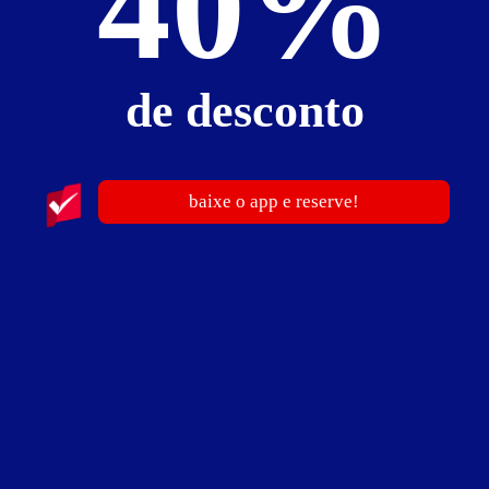
40%
Bariloche Motel
Realengo - Rio de Janeiro
de desconto
Suítes entre
R$ 49,90
e
R$ 699,90
Baixe o app e reserve antes de sair
baixe o app e reserve!
publicidade