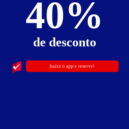
40%
de desconto
ver fotos
Suíte Hidro Plus - Itens
baixe o app e reserve!
ar-condicionado split
automação via tablet
bluetooth
cadeira erótica
canais eróticos
canal Combate
canal de futebol
ducha dupla
frigobar
garagem privativa automática
hidro dupla
iluminação RGB
internet Wi-Fi (sem fio)
Netflix (mediante acesso pessoal)
secador e chapinha para cabelo
smart TV 55"