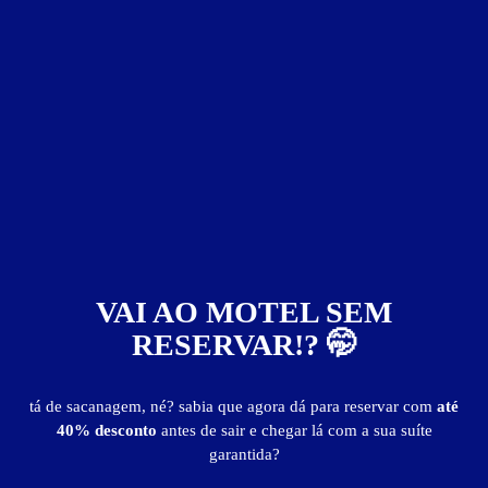
Motel Mimu's
Centro - Belo Horizonte
Suítes entre
R$ 25,00
e
R$ 100,00
VAI AO MOTEL SEM
562
RESERVAR!? 🤭
tá de sacanagem, né? sabia que agora dá para reservar com
até
40% desconto
antes de sair e chegar lá com a sua suíte
garantida?
Motel Papillon