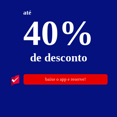
Centro - Belo Horizonte
Suítes entre
R$ 49,00
e
R$ 289,00
até
40%
de desconto
184
baixe o app e reserve!
Motel Parati
Floresta - Belo Horizonte
Suítes entre
R$ 75,00
e
R$ 145,00