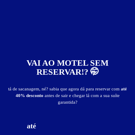
1
hora
R$ 98,00
- - -
Pernoite
R$ 149,00
- - -
a partir das 21:00h
Informações importantes
​» Diária:
Segunda a sexta - Valor R$ 157,00.
Sábado e domingo - Valor R$ 177,90.
VAI AO MOTEL SEM
» Hora adicional - R$ 47,00.
RESERVAR!? 🤭
Em vésperas de feriados, o preço do pernoite será igual a sexta e sábado.
tá de sacanagem, né? sabia que agora dá para reservar com
até
Suíte Hidro e Sauna / Rainbow
40% desconto
antes de sair e chegar lá com a sua suíte
garantida?
Suíte Hidro e Sauna / Rainbow - Itens
ar-condicionado
canal erótico
frigobar
hidro
até
sauna
som
TV LCD 42"