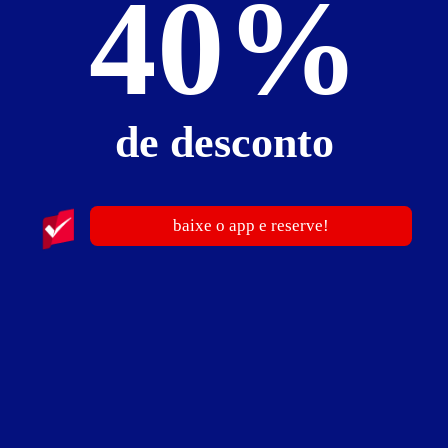
40%
Suíte Hidro e Sauna / Rainbow - Preços e períodos
Valores válidos para hoje:
de desconto
1
hora
R$ 131,00
- - -
Pernoite
R$ 198,00
- - -
a partir das 21:00h
baixe o app e reserve!
Informações importantes
​» Diária:
Segunda a sexta - Valor R$ 175,00.
Sábado e domingo - Valor R$ 196,00.
» Hora adicional - R$ 56,00.
Em vésperas de feriados, o preço do pernoite será igual a sexta e sábado.
Suíte Pole Dance