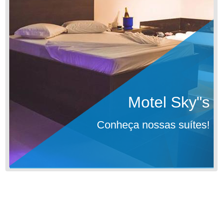
Motel Sky"s
Conheça nossas suítes!