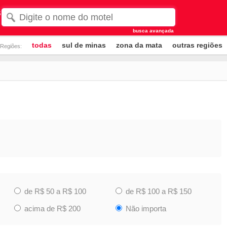
s
busca avançada
todas
sul de minas
zona da mata
outras regiões
Regiões:
de R$ 50 a R$ 100
de R$ 100 a R$ 150
acima de R$ 200
Não importa