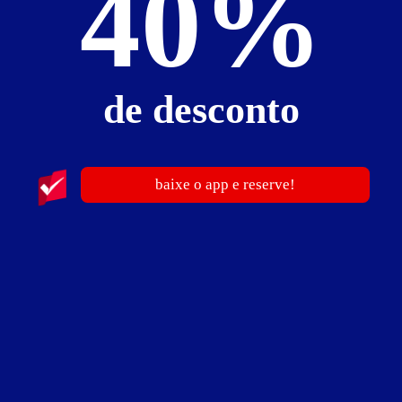
40%
Piscina
Sauna
Ofurô
Decoração Erótica
de desconto
Decoração Temática
Cadeira Erótica
Pole Dance
baixe o app e reserve!
Wi-Fi
Suíte para Festas
Suíte com Acessibilidade