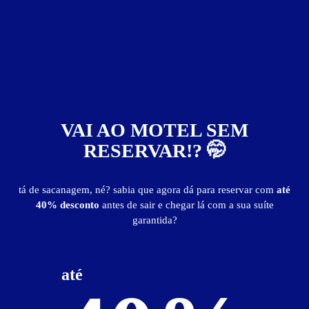
até R$ 50
de R$ 50 a R$ 100
de R$ 100 a R$ 150
de R$ 150 a R$ 200
acima de R$ 200
Não importa
VAI AO MOTEL SEM
RESERVAR!? 🤭
Descontos
Oferece desconto
tá de sacanagem, né? sabia que agora dá para reservar com
até
Possui Cupom Digital
40% desconto
antes de sair e chegar lá com a sua suíte
garantida?
Não faço questão de desconto
Suítes com
até
Hidro