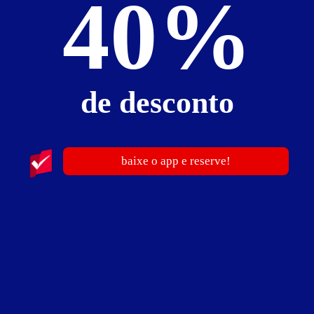
40%
ver fotos
de desconto
Suíte Elite Prime - Itens
amenities higiene
ar-condicionado
bluetooth
baixe o app e reserve!
cadeira erótica
canais de TV aberta
cardápio digital
ducha dupla
frigobar
garagem privativa com portão automático
hidro
iluminação especial
Netflix (mediante acesso pessoal)
painel de controle musical
pole dance
poltrona erótica
sauna
secador de cabelo
smart TV 55"
som ambiente
suíte para 2 pessoas
Wi-Fi
YouTube
Suíte Elite Prime - Preços e períodos