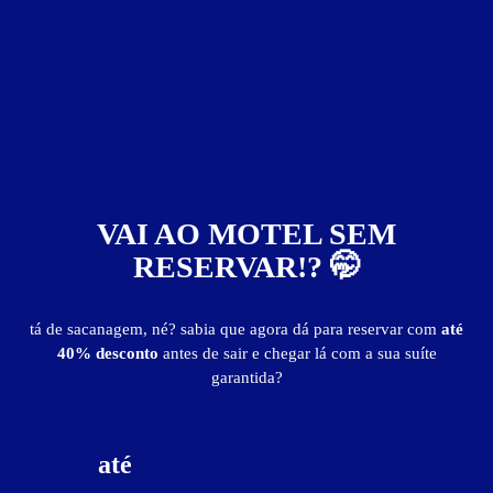
saída até as 13h
25% off para aniversariantes!
Válido para aniversariantes
Liberar cupom
Guia de Motéis
Informações importantes
» É indispensável a apresentação de documento de identificação.
» Os valores estão sujeitos a alteração sem aviso prévio.
VAI AO MOTEL SEM
RESERVAR!? 🤭
Suíte Elite Prime
tá de sacanagem, né? sabia que agora dá para reservar com
até
40% desconto
antes de sair e chegar lá com a sua suíte
garantida?
até