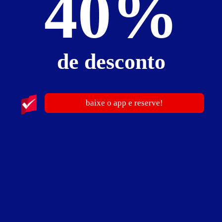
40%
Suíte Soft
de desconto
baixe o app e reserve!
ver fotos
Suíte Soft - Itens