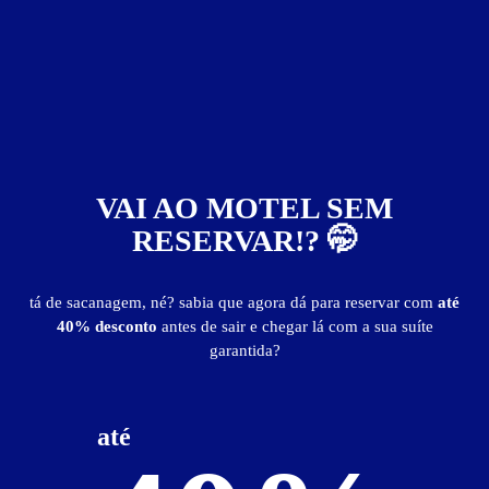
ar-condicionado
canal erótico
ducha
frigobar
garagem privativa
iluminação especial
poltrona erótica
secador de cabelo
smart TV
som
Suíte Casual - Preços e períodos
Valores válidos para hoje:
VAI AO MOTEL SEM
RESERVAR!? 🤭
3
horas
R$ 95,00
- - -
Pernoite
R$ 95,00
- - -
a partir das 02:00h
tá de sacanagem, né? sabia que agora dá para reservar com
até
40% desconto
antes de sair e chegar lá com a sua suíte
garantida?
20% de desconto!
Imprimir cupom
Válido de 2ª a 5ª
Guia de Motéis
até
Informações importantes
»
Não aceitamos reservas.