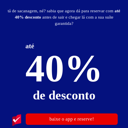
tá de sacanagem, né? sabia que agora dá para reservar com
até
Ver Mapa
40% desconto
antes de sair e chegar lá com a sua suíte
garantida?
até
40%
Castrus Motel
Rodovia GO 060, Km 115 - Zona Rural - São Luís de Montes
Belos - GO
Vá de
Uber
de desconto
Traçar rota
baixe o app e reserve!