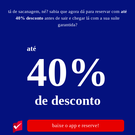
tá de sacanagem, né? sabia que agora dá para reservar com
até
Ver Mapa
40% desconto
antes de sair e chegar lá com a sua suíte
garantida?
até
40%
Motel Corpo a Corpo
Avenida Brigadeiro Eduardo Gomes, Quadra 256 Saída p/
Olhos D'água - - - Alexânia - GO
Vá de
Uber
de desconto
Traçar rota
baixe o app e reserve!