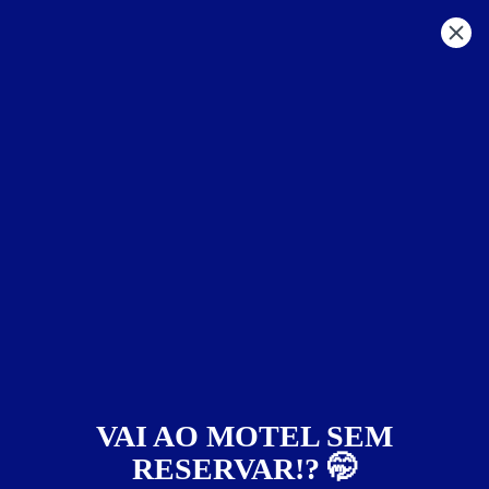
GO - Outras Regiões
motéis por:
Motel Corpo a Corpo
1
(062) 3336-3000
Avenida Brigadeiro Eduardo Gomes, Quadra 256 Saída p/ Olhos
D'água - - - Alexânia - GO
Localização
VAI AO MOTEL SEM
RESERVAR!? 🤭