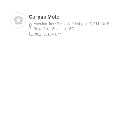
Corpus Motel
Avenida José Bento da Costa, s/n Q 2 Lt 13/18
Setor Sul - Goianira - GO
(062) 3516-4077