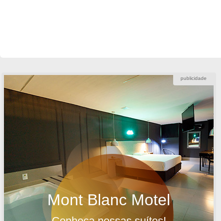
publicidade
Mont Blanc Motel
Conheça nossas suítes!