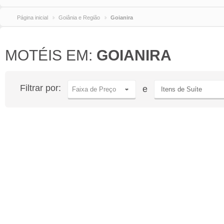
Página inicial
Goiânia e Região
Goianira
MOTÉIS EM:
GOIANIRA
Filtrar por:
e
Faixa de Preço