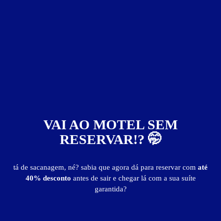
Ragam Motel Thematic
VAI AO MOTEL SEM
RESERVAR!? 🤭
tá de sacanagem, né? sabia que agora dá para reservar com
até
40% desconto
antes de sair e chegar lá com a sua suíte
garantida?
Motéis em:
Guaíra