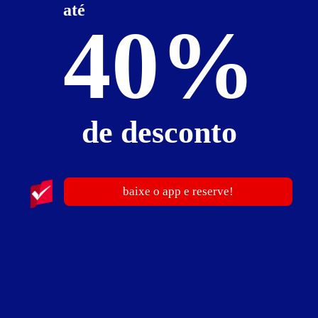
até
Faixa de preço
Itens de suítes
40%
somente motéis com cupom digital
de desconto
2
baixe o app e reserve!
Sedução Motel
-- - Guaíra
Suítes entre
R$ 45,00
e
R$ 300,00