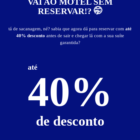
VAI AO MOTEL SEM
Suíte Luxo - Preços e períodos
RESERVAR!? 🤭
Valores válidos para hoje:
tá de sacanagem, né? sabia que agora dá para reservar com
até
2
horas
R$ 29,99
- - -
40% desconto
antes de sair e chegar lá com a sua suíte
garantida?
Suíte Super Luxo
até
40%
de desconto