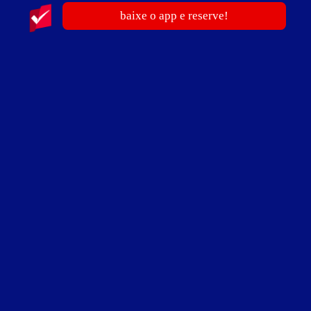
baixe o app e reserve!
ver fotos
Suíte Super Luxo - Itens
ar-condicionado
frigobar
hidro
poltrona erótica
sex shop
som
TV
Suíte Super Luxo - Preços e períodos
Valores válidos para hoje:
3
horas
R$ 69,99
- - -
Suíte Master