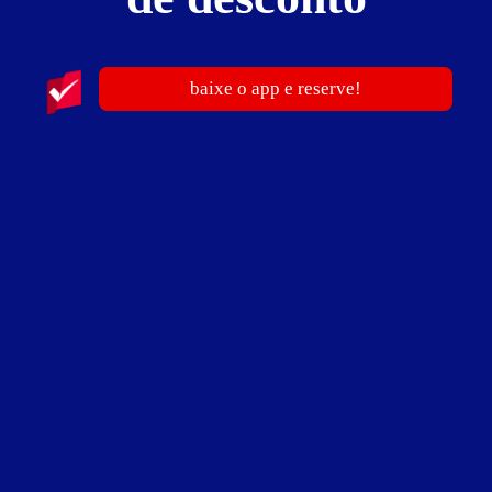
Suíte Versalhes
baixe o app e reserve!
ver fotos
Suíte Versalhes - Itens
3 canais de vídeo
ar-condicionado
ducha
frigobar
hidro
internet Wi-Fi
som ambiente
TV