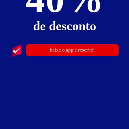
Ver Mapa
de desconto
Motel São Francisco
baixe o app e reserve!
Estrada da Barra da Tijuca, 246 - Barra da Tijuca - Rio de
Janeiro - RJ
Vá de
Uber
Traçar rota