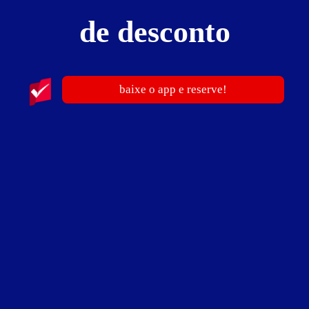
Valores válidos para hoje:
de desconto
2
horas
R$ 127,90
- - -
Pernoite
R$ 186,90
- - -
a partir das 18:00h
baixe o app e reserve!
Informações importantes
» Hora adicional - 50,90
Suíte Imagem