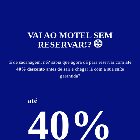
VAI AO MOTEL SEM
RESERVAR!? 🤭
ver fotos
tá de sacanagem, né? sabia que agora dá para reservar com
até
40% desconto
antes de sair e chegar lá com a sua suíte
garantida?
Suíte Dance - Itens
3 canais de som
bar
climatizador split
jogo de espelho
pista de dança
pole dance
até
40%
som digital
TV LCD
Suíte Dance - Preços e períodos