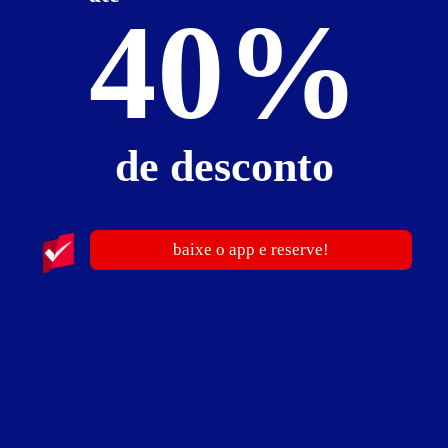
40%
Perdia - saída até as 18h
Pernoite
R$ 200,00
- - -
a partir da 01:00h
Reserve antes de sair!
Você pode garantir a sua suíte no Tic Tac Motel antes
de desconto
BAIXE O APP
de sair de casa.
guia de motéis go
Informações importantes
baixe o app e reserve!
» Hora adicional - R$ 45,00
Suíte Brisamar