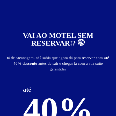
71
VAI AO MOTEL SEM
RESERVAR!? 🤭
Notting Hill Motel
Jardim Praia Grande - Mongaguá
Suítes entre
R$ 47,00
e
R$ 369,00
tá de sacanagem, né? sabia que agora dá para reservar com
até
40% desconto
antes de sair e chegar lá com a sua suíte
Baixe o app e reserve antes de sair
garantida?
até
40%