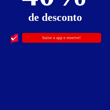
27
de desconto
baixe o app e reserve!
Vip Motel
Jd Novo Imigrantes - Mongaguá